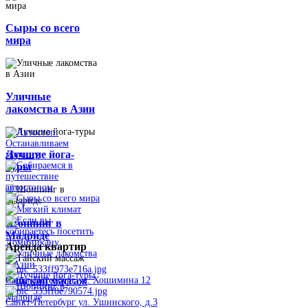
Сыры со всего
мира
Уличные
лакомства в Азии
Лучшие йога-
туры
Шоппинг в
Мадриде
Аренда
квартир
Тайский массаж
Санкт-Петербург ул. Хошимина 12
Санкт-Петербург ул. Ушинского, д.3