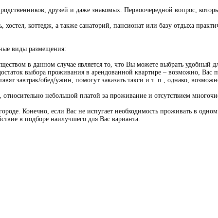
т родственников, друзей и даже знакомых. Первоочередной вопрос, кото
, хостел, коттедж, а также санаторий, пансионат или базу отдыха практ
вные виды размещения:
ством в данном случае является то, что Вы можете выбрать удобный для
достаток выбора проживания в арендованной квартире – возможно, Вас по
вят завтрак/обед/ужин, помогут заказать такси и т. п., однако, возмож
относительно небольшой платой за проживание и отсутствием многочис
ороде. Конечно, если Вас не испугает необходимость проживать в одно
ствие в подборе наилучшего для Вас варианта.