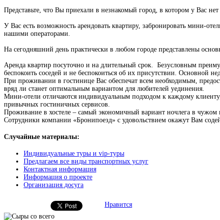
Представьте, что Вы приехали в незнакомый город, в котором у Вас не
У Вас есть возможность арендовать квартиру, забронировать мини-отель
нашими операторами.
На сегодняшний день практически в любом городе представлены осно
Аренда квартир посуточно и на длительный срок. Безусловным преимуще
беспокоить соседей и не беспокоиться об их присутствии. Основной не
При проживании в гостинице Вас обеспечат всем необходимым, предоста
вряд ли станет оптимальным вариантом для любителей уединения.
Мини-отели отличаются индивидуальным подходом к каждому клиенту, 
привычных гостиничных сервисов.
Проживание в хостеле – самый экономичный вариант ночлега в чужом г
Сотрудники компании «Бронипоезд» с удовольствием окажут Вам содей
Случайные материалы:
Индивидуальные туры и vip-туры
Предлагаем все виды транспортных услуг
Контактная информация
Информация о проекте
Организация досуга
Нравится