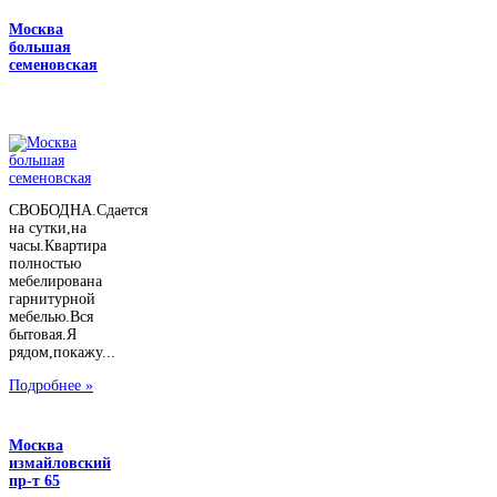
Москва
большая
семеновская
СВОБОДНА.Сдается
на сутки,на
часы.Квартира
полностью
мебелирована
гарнитурной
мебелью.Вся
бытовая.Я
рядом,покажу...
Подробнее »
Москва
измайловский
пр-т 65