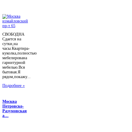
СВОБОДНА
Сдается на
сутки,на
часы.Квартира-
куколка,полностью
мебелирована
гарнитурной
мебелью.Вся
бытовая.Я
рядом,покажу...
Подробнее »
Москва
Петровско-
Разумовская
а…