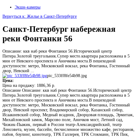
Экшн-камеры
Вернуться к: Жилье в Санкт-Петербурге
Санкт-Петербург набережная
реки Фонтанки 56
Описание: ккв наб реки Фонтанки 56.Исторический центр
Питера.Золотой треугольник.Супер место.квартира расположена в 5
мин от Невского проспекта и Аничкова моста.В пешеходной
доступности: метро, Московский вокзал, река Фонтанка, Гостинный
двор, Невский ...
pic_533ff8fe54b98.jpg
Цена:
Цена на продажу:
1886,36 р.
Описание
Описание: ккв наб реки Фонтанки 56.Исторический центр
Питера.Золотой треугольник.Супер место.квартира расположена в 5
мин от Невского проспекта и Аничкова моста.В пешеходной
доступности: метро, Московский вокзал, река Фонтанка, Гостинный
двор, Невский проспект, Владимирский собор, Казанский собор,
Исаакиевский собор, Медный всадник, Дворцовая площадь, Эрмитаж,
Михайловский замок, Марсово поле, Аничков мост, Летний сад,
Чижик-Пыжик, первый в России театр-Александрийский, театр
Ленсовета, музеи, бассейн, бесчисленное множество кафе, ресторанов,
пабов, боулинг, кинотеатр, ТРК Галлерея, ТРК Стокманн, ТРК Пик,