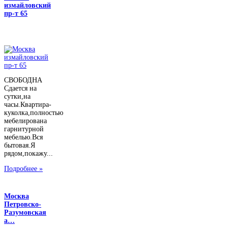
измайловский
пр-т 65
СВОБОДНА
Сдается на
сутки,на
часы.Квартира-
куколка,полностью
мебелирована
гарнитурной
мебелью.Вся
бытовая.Я
рядом,покажу...
Подробнее »
Москва
Петровско-
Разумовская
а…