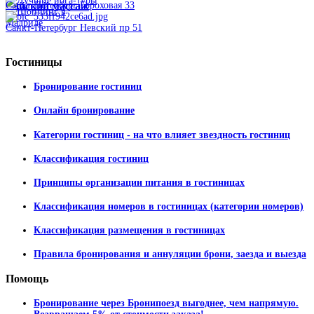
Тайский массаж
Санкт-Петербург Гороховая 33
Санкт-Петербург Невский пр 51
Гостиницы
Бронирование гостиниц
Онлайн бронирование
Категории гостиниц - на что влияет звездность гостиниц
Классификация гостиниц
Принципы организации питания в гостиницах
Классификация номеров в гостиницах (категории номеров)
Классификация размещения в гостиницах
Правила бронирования и аннуляции брони, заезда и выезда
Помощь
Бронирование через Бронипоезд выгоднее, чем напрямую.