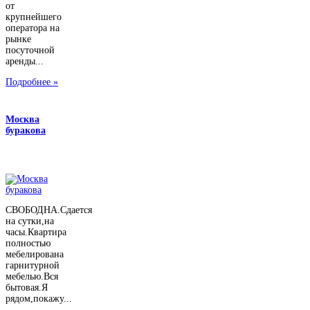
от
крупнейшего
оператора на
рынке
посуточной
аренды...
Подробнее »
Москва
буракова
СВОБОДНА.Сдается
на сутки,на
часы.Квартира
полностью
мебелирована
гарнитурной
мебелью.Вся
бытовая.Я
рядом,покажу...