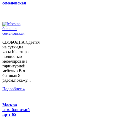
семеновская
СВОБОДНА.Сдается
на сутки,на
часы.Квартира
полностью
мебелирована
гарнитурной
мебелью.Вся
бытовая.Я
рядом,покажу...
Подробнее »
Москва
измайловский
пр-т 65