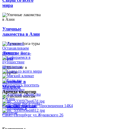
Сыры со всего
мира
Уличные
лакомства в Азии
Лучшие йога-
туры
Шоппинг в
Мадриде
Аренда
квартир
Тайский массаж
Санкт-Петербург пр. Просвещения 14К4
Санкт-Петербург ул.Жуковского 26