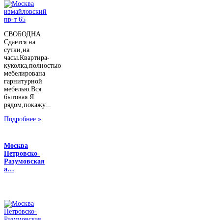
СВОБОДНА
Сдается на
сутки,на
часы.Квартира-
куколка,полностью
мебелирована
гарнитурной
мебелью.Вся
бытовая.Я
рядом,покажу...
Подробнее »
Москва
Петровско-
Разумовская
а…