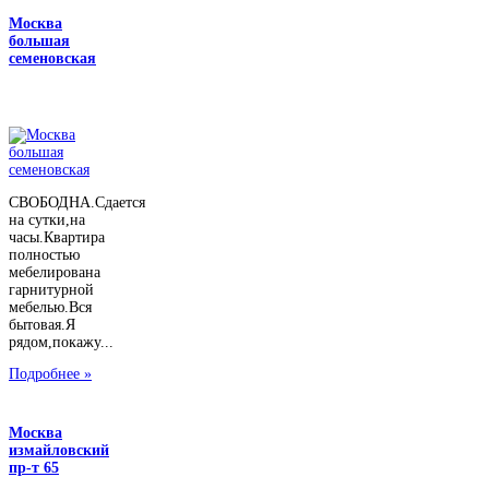
Москва
большая
семеновская
СВОБОДНА.Сдается
на сутки,на
часы.Квартира
полностью
мебелирована
гарнитурной
мебелью.Вся
бытовая.Я
рядом,покажу...
Подробнее »
Москва
измайловский
пр-т 65