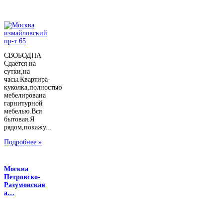
СВОБОДНА
Сдается на
сутки,на
часы.Квартира-
куколка,полностью
мебелирована
гарнитурной
мебелью.Вся
бытовая.Я
рядом,покажу...
Подробнее »
Москва
Петровско-
Разумовская
а…