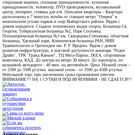
стиральная машина, спальные принадлежности, кухонные
принадлежности, телевизор, DVD проигрыватель, музыкальный
центр, интернет, стоянка для а/м. Описание квартиры – Квартира
расположена в 7 минутах хотьбы от станции метро "Озерки" в
живописном уголке парков и озер Выборгского района. Рядом с
домом находится: Стадион технических видов спорта, Больница Св.
Георгия, Туберкулезная больница №2, Парк Сосновка,
Психиатрическая больница №3 им. Скворцова-Степанова, областная
больница, Удельный парк, Клиническая больница РАН, НИИ
Травматологии и Ортопедии им. Р. Р. Вредена. Рядом с домом
развитая инфраструктура, в шаговой доступности аквапарк "Родео
Драйв", ТРК "Гранд Каньон", ТЦ Мега-Парнас, IKEA, спортивные
комплексы, КАД. До центра на метро 30 минут. До аэропорта, по
кольцевой автодороге - 40 мин. на автомобиле. Цена: Низкий сезон –
от 2500 до 3500 р/сутки. высокий сезон - от 3500 до 4500 р/сутки.
Небольшой торг, при увеличении срока проживания уместен.
ВНИМАНИЕ!!! НА 1 СУТКИ И ПОД ВЕЧЕРИНКИ - НЕ СДАЕТСЯ!!!
Аренда
квартир