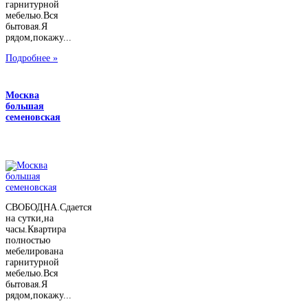
гарнитурной
мебелью.Вся
бытовая.Я
рядом,покажу...
Подробнее »
Москва
большая
семеновская
СВОБОДНА.Сдается
на сутки,на
часы.Квартира
полностью
мебелирована
гарнитурной
мебелью.Вся
бытовая.Я
рядом,покажу...