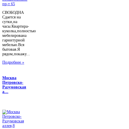
СВОБОДНА
Сдается на
сутки,на
часы.Квартира-
куколка,полностью
мебелирована
гарнитурной
мебелью.Вся
бытовая.Я
рядом,покажу...
Подробнее »
Москва
Петровско-
Разумовская
а…