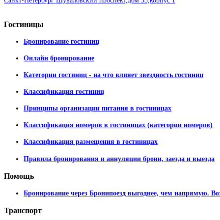
Санкт-Петербург Шуваловский проспект,дом 53,корпус 1
Гостиницы
Бронирование гостиниц
Онлайн бронирование
Категории гостиниц - на что влияет звездность гостиниц
Классификация гостиниц
Принципы организации питания в гостиницах
Классификация номеров в гостиницах (категории номеров)
Классификация размещения в гостиницах
Правила бронирования и аннуляции брони, заезда и выезда
Помощь
Бронирование через Бронипоезд выгоднее, чем напрямую. Во
Транспорт