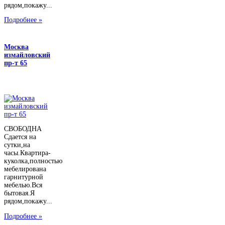
рядом,покажу...
Подробнее »
Москва
измайловский
пр-т 65
СВОБОДНА
Сдается на
сутки,на
часы.Квартира-
куколка,полностью
мебелирована
гарнитурной
мебелью.Вся
бытовая.Я
рядом,покажу...
Подробнее »