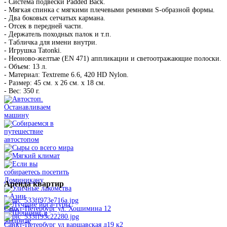
- Система подвески Padded Back.
- Мягкая спинка с мягкими плечевыми ремнями S-образной формы.
- Два боковых сетчатых кармана.
- Отсек в передней части.
- Держатель походных палок и т.п.
- Табличка для имени внутри.
- Игрушка Tatonki.
- Неоново-желтые (EN 471) аппликации и светоотражающие полоски.
- Объем: 13 л.
- Материал: Textreme 6.6, 420 HD Nylon.
- Размер: 45 см. х 26 см. х 18 см.
- Вес: 350 г.
Аренда
квартир
Санкт-Петербург ул. Хошимина 12
Санкт-Петербург ул варшавская д19 к2