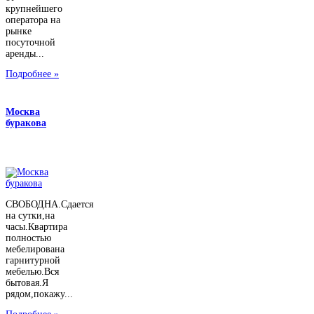
крупнейшего
оператора на
рынке
посуточной
аренды...
Подробнее »
Москва
буракова
СВОБОДНА.Сдается
на сутки,на
часы.Квартира
полностью
мебелирована
гарнитурной
мебелью.Вся
бытовая.Я
рядом,покажу...