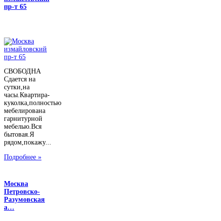
пр-т 65
СВОБОДНА
Сдается на
сутки,на
часы.Квартира-
куколка,полностью
мебелирована
гарнитурной
мебелью.Вся
бытовая.Я
рядом,покажу...
Подробнее »
Москва
Петровско-
Разумовская
а…