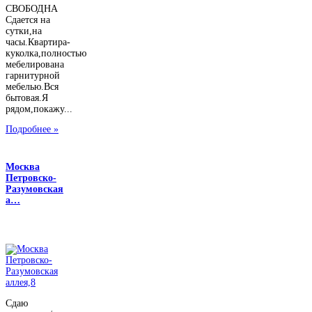
СВОБОДНА
Сдается на
сутки,на
часы.Квартира-
куколка,полностью
мебелирована
гарнитурной
мебелью.Вся
бытовая.Я
рядом,покажу...
Подробнее »
Москва
Петровско-
Разумовская
а…
Сдаю