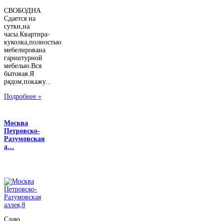
СВОБОДНА
Сдается на
сутки,на
часы.Квартира-
куколка,полностью
мебелирована
гарнитурной
мебелью.Вся
бытовая.Я
рядом,покажу...
Подробнее »
Москва
Петровско-
Разумовская
а…
Сдаю