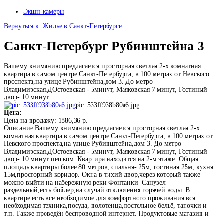
Экшн-камеры
Вернуться к: Жилье в Санкт-Петербурге
Санкт-Петербург Рубинштейна 3
Вашему вниманию предлагается просторная светлая 2-х комнатная
квартира в самом центре Санкт-Петербурга, в 100 метрах от Невского
проспекта,на улице Рубинштейна,дом 3. До метро
Владимирская,ДОстоевская - 5минут, Маяковская 7 минут, Гостиный
двор- 10 минут ...
pic_533ff938b80a6.jpg
Цена:
Цена на продажу:
1886,36 р.
Описание
Вашему вниманию предлагается просторная светлая 2-х
комнатная квартира в самом центре Санкт-Петербурга, в 100 метрах от
Невского проспекта,на улице Рубинштейна,дом 3. До метро
Владимирская,ДОстоевская - 5минут, Маяковская 7 минут, Гостиный
двор- 10 минут пешком. Квартира находится на 2-м этаже. Общая
площадь квартиры более 80 метров, спальня- 25м, гостиная 25м, кухня
15м,просторный коридор. Окна в тихий двор,через который также
можно выйти на набережную реки Фонтанки. Санузел
раздельный,есть бойлер,на случай отключения горячей воды. В
квартире есть все необходимое для комфортного проживания:вся
необходимая техника,посуда, полотенца,постельное бельё, тапочки и
т.п. Также проведён беспроводной интернет. Продуктовые магазин и