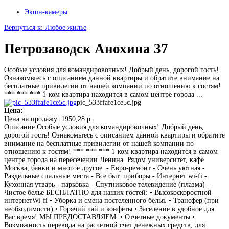
Экшн-камеры
Вернуться к: Любое жилье
Петрозаводск Анохина 37
Особые условия для командировочных! Добрый день, дорогой гость!
Ознакомьтесь с описанием данной квартиры и обратите внимание на
бесплатные привилегии от нашей компании по отношению к гостям!
*** *** *** 1-ком квартира находится в самом центре города ...
pic_533ffafe1ce5c.jpg
Цена:
Цена на продажу:
1950,28 р.
Описание
Особые условия для командировочных! Добрый день,
дорогой гость! Ознакомьтесь с описанием данной квартиры и обратите
внимание на бесплатные привилегии от нашей компании по
отношению к гостям! *** *** *** 1-ком квартира находится в самом
центре города на пересечении Ленина. Рядом университет, кафе
Москва, банки и многое другое. - Евро-ремонт - Очень уютная -
Раздельные спальные места - Все быт. приборы - Интернет wi-fi -
Кухонная утварь - парковка - Спутниковое телевидение (плазма) -
Чистое белье БЕСПЛАТНО для наших гостей: • Высокоскоростной
интернетWi-fi • Уборка и смена постеленного белья. • Трансфер (при
необходимости) • Горячий чай и конфеты • Заселение в удобное для
Вас время! МЫ ПРЕДОСТАВЛЯЕМ: • Отчетные документы •
Возможность перевода на расчетной счет денежных средств, для