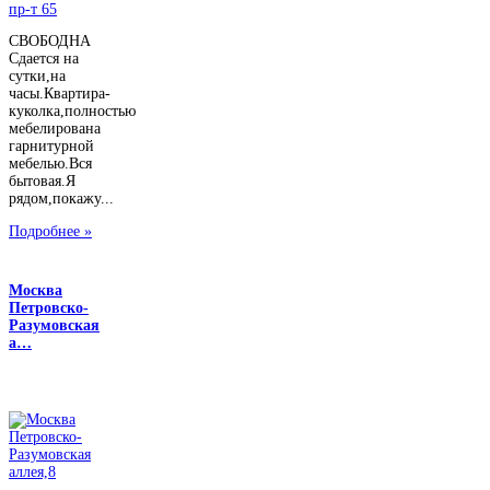
СВОБОДНА
Сдается на
сутки,на
часы.Квартира-
куколка,полностью
мебелирована
гарнитурной
мебелью.Вся
бытовая.Я
рядом,покажу...
Подробнее »
Москва
Петровско-
Разумовская
а…