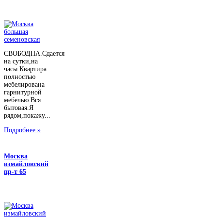
СВОБОДНА.Сдается
на сутки,на
часы.Квартира
полностью
мебелирована
гарнитурной
мебелью.Вся
бытовая.Я
рядом,покажу...
Подробнее »
Москва
измайловский
пр-т 65