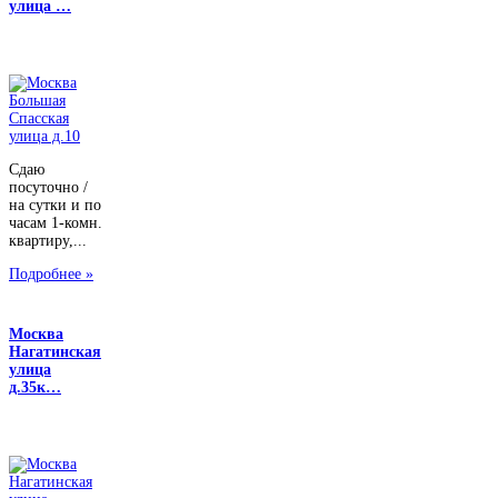
улица …
Сдаю
посуточно /
на сутки и по
часам 1-комн.
квартиру,...
Подробнее »
Москва
Нагатинская
улица
д.35к…