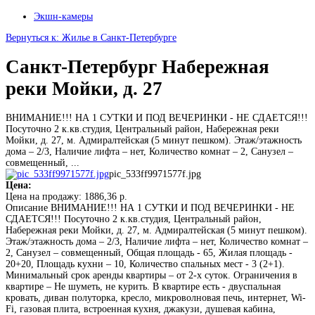
Экшн-камеры
Вернуться к: Жилье в Санкт-Петербурге
Санкт-Петербург Набережная
реки Мойки, д. 27
ВНИМАНИЕ!!! НА 1 СУТКИ И ПОД ВЕЧЕРИНКИ - НЕ СДАЕТСЯ!!!
Посуточно 2 к.кв.студия, Центральный район, Набережная реки
Мойки, д. 27, м. Адмиралтейская (5 минут пешком). Этаж/этажность
дома – 2/3, Наличие лифта – нет, Количество комнат – 2, Санузел –
совмещенный, ...
pic_533ff9971577f.jpg
Цена:
Цена на продажу:
1886,36 р.
Описание
ВНИМАНИЕ!!! НА 1 СУТКИ И ПОД ВЕЧЕРИНКИ - НЕ
СДАЕТСЯ!!! Посуточно 2 к.кв.студия, Центральный район,
Набережная реки Мойки, д. 27, м. Адмиралтейская (5 минут пешком).
Этаж/этажность дома – 2/3, Наличие лифта – нет, Количество комнат –
2, Санузел – совмещенный, Общая площадь - 65, Жилая площадь -
20+20, Площадь кухни – 10, Количество спальных мест - 3 (2+1).
Минимальный срок аренды квартиры – от 2-х суток. Ограничения в
квартире – Не шуметь, не курить. В квартире есть - двуспальная
кровать, диван полуторка, кресло, микроволновая печь, интернет, Wi-
Fi, газовая плита, встроенная кухня, джакузи, душевая кабина,