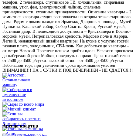
телефон, 2 телевизора, спутниковое ТВ, холодильник, стиральная
машина, утюг, фен, электрический чайник, спальные
принадлежности, кухонные принадлежности. Описание квартиры – 2
комнатная квартира-студия расположена на втором этаже старинного
дома. Рядом с домом находится Эрмитаж, Дворцовая площадь, Музей
Пушкина, Казанский собор, Собор Спас на Крови, Русский музей,
Гостиный двор. В пешеходной доступности – Кунсткамера и Военно-
морской музей, Петропавловская крепость, Марсово поле и Аврора.
Лёгкий, ненавязчивый дизайн квартиры. На кухне к услугам гостей
газовая плита, холодильник, СВЧ-печь. Как добраться до квартиры –
от метро Невский Проспект пешком пройти вдоль Невского проспекта
до набережной реки Мойки, повернуть направо. Цена: низкий сезон –
от 2500 до 3500 р/сутки. высокий сезон - от 3500 до 4500 р/сутки.
Небольшой торг, при увеличении срока проживания уместен.
ВНИМАНИЕ!!! НА 1 СУТКИ И ПОД ВЕЧЕРИНКИ - НЕ СДАЕТСЯ!!!
Аренда
квартир