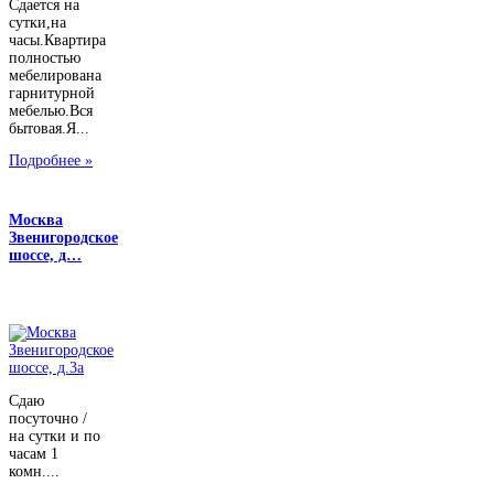
Сдается на
сутки,на
часы.Квартира
полностью
мебелирована
гарнитурной
мебелью.Вся
бытовая.Я...
Подробнее »
Москва
Звенигородское
шоссе, д…
Сдаю
посуточно /
на сутки и по
часам 1
комн....