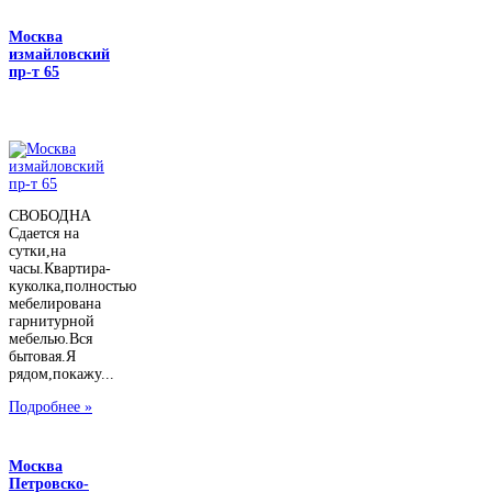
Москва
измайловский
пр-т 65
СВОБОДНА
Сдается на
сутки,на
часы.Квартира-
куколка,полностью
мебелирована
гарнитурной
мебелью.Вся
бытовая.Я
рядом,покажу...
Подробнее »
Москва
Петровско-