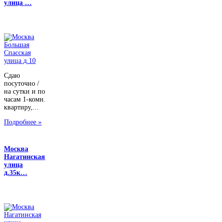
улица …
Сдаю
посуточно /
на сутки и по
часам 1-комн.
квартиру,...
Подробнее »
Москва
Нагатинская
улица
д.35к…