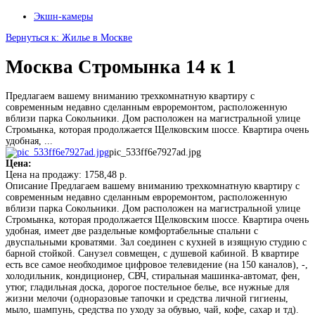
Экшн-камеры
Вернуться к: Жилье в Москве
Москва Стромынка 14 к 1
Предлагаем вашему вниманию трехкомнатную квартиру с
современным недавно сделанным евроремонтом, расположенную
вблизи парка Сокольники. Дом расположен на магистральной улице
Стромынка, которая продолжается Щелковским шоссе. Квартира очень
удобная, ...
pic_533ff6e7927ad.jpg
Цена:
Цена на продажу:
1758,48 р.
Описание
Предлагаем вашему вниманию трехкомнатную квартиру с
современным недавно сделанным евроремонтом, расположенную
вблизи парка Сокольники. Дом расположен на магистральной улице
Стромынка, которая продолжается Щелковским шоссе. Квартира очень
удобная, имеет две раздельные комфортабельные спальни с
двуспальными кроватями. Зал соединен с кухней в изящную студию с
барной стойкой. Санузел совмещен, с душевой кабиной. В квартире
есть все самое необходимое цифровое телевидение (на 150 каналов), -,
холодильник, кондиционер, СВЧ, стиральная машинка-автомат, фен,
утюг, гладильная доска, дорогое постельное белье, все нужные для
жизни мелочи (одноразовые тапочки и средства личной гигиены,
мыло, шампунь, средства по уходу за обувью, чай, кофе, сахар и тд).