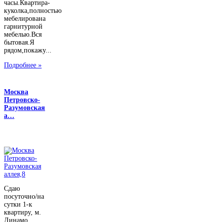
часы.Квартира-
куколка,полностью
мебелирована
гарнитурной
мебелью.Вся
бытовая.Я
рядом,покажу...
Подробнее »
Москва
Петровско-
Разумовская
а…
Сдаю
посуточно/на
сутки 1-к
квартиру, м.
Динамо,