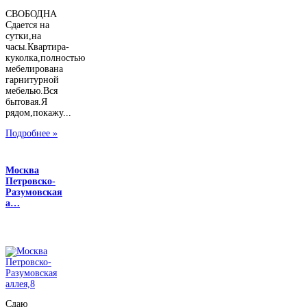
СВОБОДНА
Сдается на
сутки,на
часы.Квартира-
куколка,полностью
мебелирована
гарнитурной
мебелью.Вся
бытовая.Я
рядом,покажу...
Подробнее »
Москва
Петровско-
Разумовская
а…
Сдаю