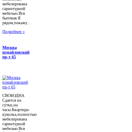
мебелирована
гарнитурной
мебелью.Вся
бытовая.Я
рядом,покажу...
Подробнее »
Москва
измайловский
пр-т 65
СВОБОДНА
Сдается на
сутки,на
часы.Квартира-
куколка,полностью
мебелирована
гарнитурной
мебелью.Вся