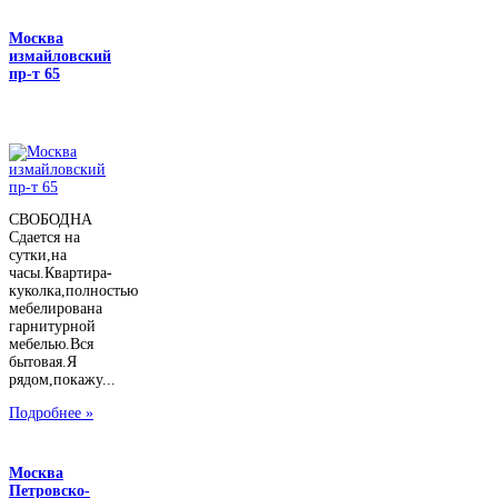
Москва
измайловский
пр-т 65
СВОБОДНА
Сдается на
сутки,на
часы.Квартира-
куколка,полностью
мебелирована
гарнитурной
мебелью.Вся
бытовая.Я
рядом,покажу...
Подробнее »
Москва
Петровско-