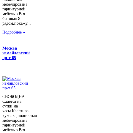
мебелирована
гарнитурной
мебелью.Вся
бытовая.Я
рядом,покажу...
Подробнее »
Москва
измайловский
пр-т 65
СВОБОДНА
Сдается на
сутки,на
часы.Квартира-
куколка,полностью
мебелирована
гарнитурной
мебелью.Вся