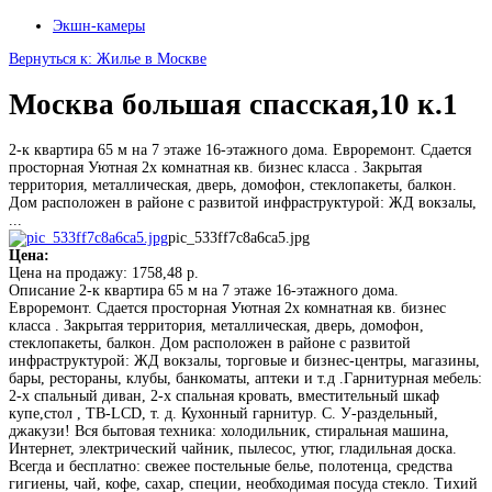
Экшн-камеры
Вернуться к: Жилье в Москве
Москва большая спасская,10 к.1
2-к квартира 65 м на 7 этаже 16-этажного дома. Евроремонт. Сдается
просторная Уютная 2х комнатная кв. бизнес класса . Закрытая
территория, металлическая, дверь, домофон, стеклопакеты, балкон.
Дом расположен в районе с развитой инфраструктурой: ЖД вокзалы,
...
pic_533ff7c8a6ca5.jpg
Цена:
Цена на продажу:
1758,48 р.
Описание
2-к квартира 65 м на 7 этаже 16-этажного дома.
Евроремонт. Сдается просторная Уютная 2х комнатная кв. бизнес
класса . Закрытая территория, металлическая, дверь, домофон,
стеклопакеты, балкон. Дом расположен в районе с развитой
инфраструктурой: ЖД вокзалы, торговые и бизнес-центры, магазины,
бары, рестораны, клубы, банкоматы, аптеки и т.д .Гарнитурная мебель:
2-х спальный диван, 2-х спальная кровать, вместительный шкаф
купе,стол , ТВ-LCD, т. д. Кухонный гарнитур. С. У-раздельный,
джакузи! Вся бытовая техника: холодильник, стиральная машина,
Интернет, электрический чайник, пылесос, утюг, гладильная доска.
Всегда и бесплатно: свежее постельные белье, полотенца, средства
гигиены, чай, кофе, сахар, специи, необходимая посуда стекло. Тихий