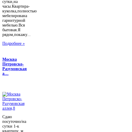
сутки,на
часы.Квартира-
куколка,полностью
мебелирована
гарнитурной
мебелью.Вся
бытовая.Я
рядом,покажу...
Подробнее »
Москва
Петровско-
Разумовская
а…
Сдаю
посуточно/на
сутки 1-к
квартиру, м.