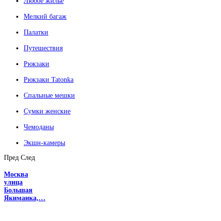
Любое жилье
Мелкий багаж
Палатки
Путешествия
Рюкзаки
Рюкзаки Tatonka
Спальные мешки
Сумки женские
Чемоданы
Экшн-камеры
Пред
След
Москва
улица
Большая
Якиманка,…