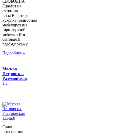
СВОБОДНА
Сдается на
сутки,на
часы.Квартира-
куколка,полностью
мебелирована
гарнитурной
мебелью.Вся
бытовая.Я
рядом,покажу...
Подробнее »
Москва
Петровско-
Разумовская
а…
Сдаю
посуточно/на