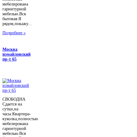
мебелирована
гарнитурной
мебелью.Вся
бытовая.Я
рядом,покажу...
Подробнее »
Москва
измайловский
пр-т 65
СВОБОДНА
Сдается на
сутки,на
часы.Квартира-
куколка,полностью
мебелирована
гарнитурной
мебелью.Вся