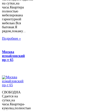
на сутки,на
часы.Квартира
полностью
мебелирована
гарнитурной
мебелью.Вся
бытовая.Я
рядом,покажу...
Подробнее »
Москва
измайловский
пр-т 65
СВОБОДНА
Сдается на
сутки,на
часы.Квартира-
куколка,полностью