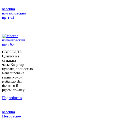
Москва
измайловский
пр-т 65
СВОБОДНА
Сдается на
сутки,на
часы.Квартира-
куколка,полностью
мебелирована
гарнитурной
мебелью.Вся
бытовая.Я
рядом,покажу...
Подробнее »
Москва
Петровско-