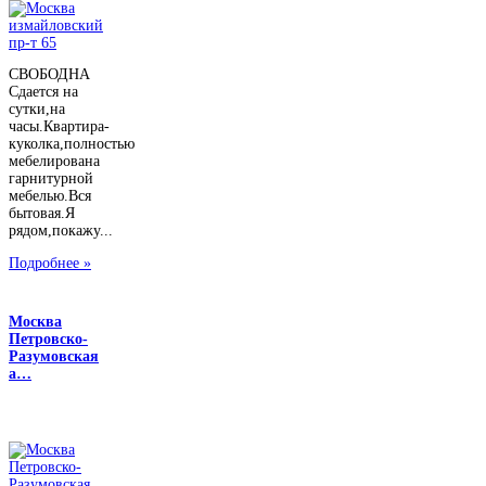
СВОБОДНА
Сдается на
сутки,на
часы.Квартира-
куколка,полностью
мебелирована
гарнитурной
мебелью.Вся
бытовая.Я
рядом,покажу...
Подробнее »
Москва
Петровско-
Разумовская
а…