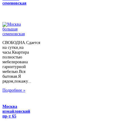
семеновская
СВОБОДНА.Сдается
на сутки,на
часы.Квартира
полностью
мебелирована
гарнитурной
мебелью.Вся
бытовая.Я
рядом,покажу...
Подробнее »
Москва
измайловский
пр-т 65