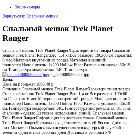
Экшн-камеры
Вернуться к: Спальные мешки
Спальный мешок Trek Planet
Ranger
Спальный мешок Trek Planet RangerХарактеристики товара Спальный
мешок Trek Planet Ranger:Вес: 1,4 кг.Все размеры: 190x80 см.Гарантия:
6 мес.Материал внутренний: pongee.Материал внешний:
полиэстер.Наполнитель: 1x200 Hollow Fiber.Размер в упаковке: 36х19
см.Температура комфортная: 14С.Температура ...
pic_53400092623c7.jpg
Цена:
Цена на продажу:
1096,48 р.
Описание
Спальный мешок Trek Planet RangerХарактеристики товара
Спальный мешок Trek Planet Ranger:Вес: 1,4 кг.Все размеры: 190x80
см.Гарантия: 6 мес.Материал внутренний: pongee.Материал внешний:
полиэстер.Наполнитель: 1x200 Hollow Fiber.Размер в упаковке: 36х19
см.Температура комфортная: 14С.Температура экстремальная: 0С.Тип:
спальник - одеяло.Цветовое исполнение: синий. Спальный мешок
Trek Planet RangerИнформация по доставке товара Спальный мешок
Trek Planet RangerДоставка осуществляется по всей России.Доставка
по г.Москве и Подмосковью осуществляется курьерской службой в
течении одного-трех рабочих дней.Доставка в регионы РФ