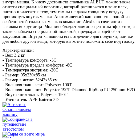
внутри мешка. К числу достоинств спальника ALEUT можно также
отнести специальный воротник, который расширяется в зоне плеч,
плотно прилегает к телу, тем самым не давая холодному воздуху
проникнуть внутрь мешка. Анатомический капюшон стал одной из
особенностей спальных мешков компании Alexika в сочетании с
валиком вокруг лица. Молния обладает люминесцентным эффектом, а
также снабжена специальной полоской, предохраняющей её от
закусывания. Внутри капюшона есть отделение для подушки, или же
для любой другой вещи, которую вы хотите положить себе под голову.
Характеристики:
- Вес: 3.2 кг
- Температура комфорта: -3C
- Температура предела комфорта: -8C
- Tемпература экстрима: -26C
- Размер: 95x230x85 см
- Размер в чехле: 52/42x35 см
- Внешняя ткань верх: Polyester 190T
- Внешняя ткань низ: Polyester 190T Diamond RipStop PU 250 mm H2O
- Внутренняя ткань: Polyester 190T
- Утеплитель: APF-Isoterm 3D