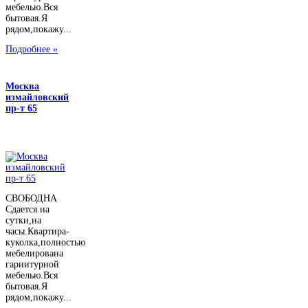
мебелью.Вся
бытовая.Я
рядом,покажу...
Подробнее »
Москва
измайловский
пр-т 65
СВОБОДНА
Сдается на
сутки,на
часы.Квартира-
куколка,полностью
мебелирована
гарнитурной
мебелью.Вся
бытовая.Я
рядом,покажу...