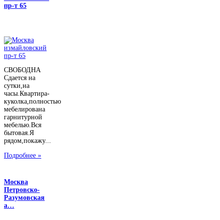
пр-т 65
СВОБОДНА
Сдается на
сутки,на
часы.Квартира-
куколка,полностью
мебелирована
гарнитурной
мебелью.Вся
бытовая.Я
рядом,покажу...
Подробнее »
Москва
Петровско-
Разумовская
а…