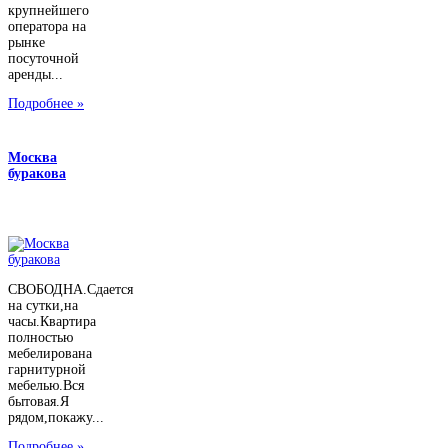
крупнейшего
оператора на
рынке
посуточной
аренды...
Подробнее »
Москва
буракова
СВОБОДНА.Сдается
на сутки,на
часы.Квартира
полностью
мебелирована
гарнитурной
мебелью.Вся
бытовая.Я
рядом,покажу...
Подробнее »