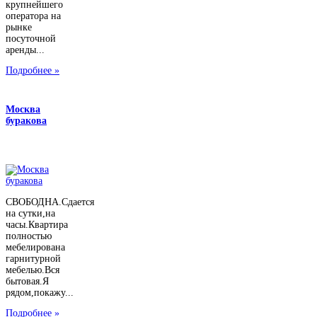
крупнейшего
оператора на
рынке
посуточной
аренды...
Подробнее »
Москва
буракова
СВОБОДНА.Сдается
на сутки,на
часы.Квартира
полностью
мебелирована
гарнитурной
мебелью.Вся
бытовая.Я
рядом,покажу...
Подробнее »