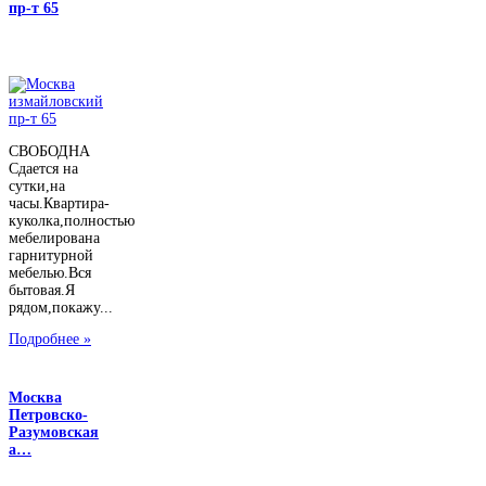
пр-т 65
СВОБОДНА
Сдается на
сутки,на
часы.Квартира-
куколка,полностью
мебелирована
гарнитурной
мебелью.Вся
бытовая.Я
рядом,покажу...
Подробнее »
Москва
Петровско-
Разумовская
а…