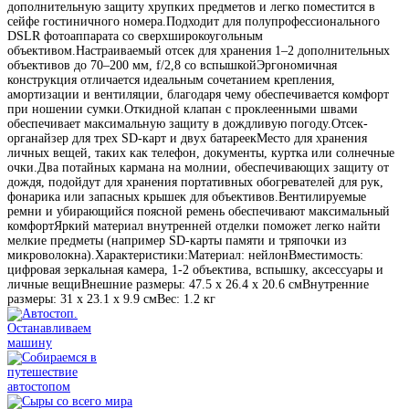
дополнительную защиту хрупких предметов и легко поместится в
сейфе гостиничного номера.Подходит для полупрофессионального
DSLR фотоаппарата со сверхширокоугольным
объективом.Настраиваемый отсек для хранения 1–2 дополнительных
объективов до 70–200 мм, f/2,8 со вспышкойЭргономичная
конструкция отличается идеальным сочетанием крепления,
амортизации и вентиляции, благодаря чему обеспечивается комфорт
при ношении сумки.Откидной клапан с проклеенными швами
обеспечивает максимальную защиту в дождливую погоду.Отсек-
органайзер для трех SD-карт и двух батареекМесто для хранения
личных вещей, таких как телефон, документы, куртка или солнечные
очки.Два потайных кармана на молнии, обеспечивающих защиту от
дождя, подойдут для хранения портативных обогревателей для рук,
фонарика или запасных крышек для объективов.Вентилируемые
ремни и убирающийся поясной ремень обеспечивают максимальный
комфортЯркий материал внутренней отделки поможет легко найти
мелкие предметы (например SD-карты памяти и тряпочки из
микроволокна).Характеристики:Материал: нейлонВместимость:
цифровая зеркальная камера, 1-2 объектива, вспышку, аксессуары и
личные вещиВнешние размеры: 47.5 x 26.4 x 20.6 смВнутренние
размеры: 31 х 23.1 х 9.9 смВес: 1.2 кг