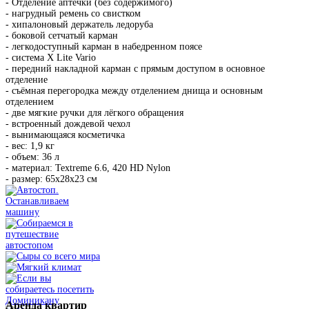
- Отделение аптечки (без содержимого)
- нагрудный ремень со свистком
- хипалоновый держатель ледоруба
- боковой сетчатый карман
- легкодоступный карман в набедренном поясе
- система X Lite Vario
- передний накладной карман с прямым доступом в основное
отделение
- съёмная перегородка между отделением днища и основным
отделением
- две мягкие ручки для лёгкого обращения
- встроенный дождевой чехол
- вынимающаяся косметичка
- вес: 1,9 кг
- объем: 36 л
- материал: Textreme 6.6, 420 HD Nylon
- размер: 65x28x23 см
Аренда
квартир