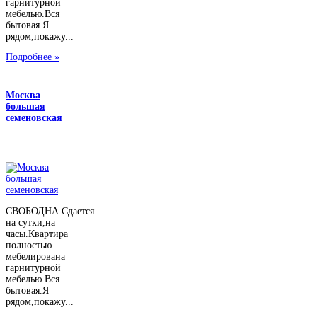
гарнитурной
мебелью.Вся
бытовая.Я
рядом,покажу...
Подробнее »
Москва
большая
семеновская
СВОБОДНА.Сдается
на сутки,на
часы.Квартира
полностью
мебелирована
гарнитурной
мебелью.Вся
бытовая.Я
рядом,покажу...