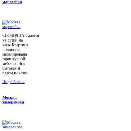
маросейка
СВОБОДНА.Сдается
на сутки,на
часы.Квартира
полностью
мебелирована
гарнитурной
мебелью.Вся
бытовая.Я
рядом,покажу...
Подробнее »
Москва
заморенова