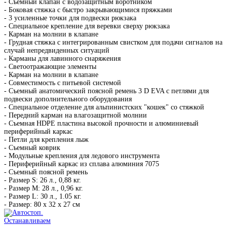
- Съемный клапан с водозащитным воротником
- Боковая стяжка с быстро закрывающимися пряжками
- 3 усиленные точки для подвески рюкзака
- Специальное крепление для веревки сверху рюкзака
- Карман на молнии в клапане
- Грудная стяжка с интегрированным свистком для подачи сигналов на
случай непредвиденных ситуаций
- Карманы для лавинного снаряжения
- Светоотражающие элементы
- Карман на молнии в клапане
- Совместимость с питьевой системой
- Съемный анатомический поясной ремень 3 D EVA с петлями для
подвески дополнительного оборудования
- Специальное отделение для альпинистских "кошек" со стяжкой
- Передний карман на влагозащитной молнии
- Съемная HDPE пластина высокой прочности и алюминиевый
периферийный каркас
- Петли для крепления лыж
- Съемный коврик
- Модульные крепления для ледового инструмента
- Периферийный каркас из сплава алюминия 7075
- Съемный поясной ремень
- Размер S: 26 л., 0,88 кг.
- Размер M: 28 л., 0,96 кг.
- Размер L: 30 л., 1.05 кг.
- Размер: 80 x 32 x 27 см