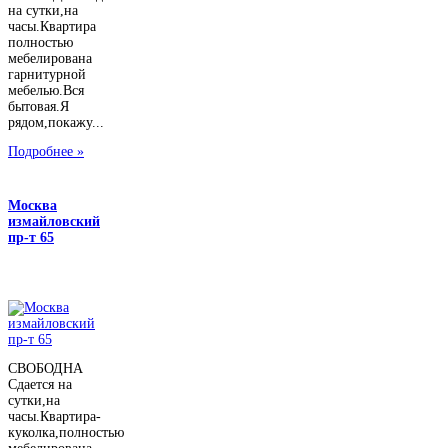
на сутки,на
часы.Квартира
полностью
мебелирована
гарнитурной
мебелью.Вся
бытовая.Я
рядом,покажу...
Подробнее »
Москва
измайловский
пр-т 65
СВОБОДНА
Сдается на
сутки,на
часы.Квартира-
куколка,полностью