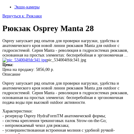
Экшн-камеры
Вернуться к: Рюкзаки
Рюкзак Osprey Manta 28
Osprey запускает ряд опытов для проверки нагрузки, удобства и
анатомического кроя новой линии рюкзаков Manta для outdoor с
гидросистемой. Серия Manta - революция в гидросистемах рюкзаков,
основанная на простых элементах: бесперебойная и эргономичная ...
pic_534004ffdc341.jpg
Цена:
Цена на продажу:
5856,00 р.
Описание
Osprey запускает ряд опытов для проверки нагрузки, удобства и
анатомического кроя новой линии рюкзаков Manta для outdoor с
гидросистемой. Серия Manta - революция в гидросистемах рюкзаков,
основанная на простых элементах: бесперебойная и эргономичная
подача воды при высокой outdoor активности.
Характеристики:
- резервуар Osprey HydraFormTM анатомической формы;
- система крепления трекинговых палок Strow-on-the-Go;
- непромокаемый чехол для рюкзака;
- усовершенствованная встроенная молния с удобной ручкой-