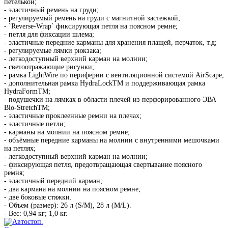
петелькой;
- эластичный ремень на груди;
- регулируемый ремень на груди с магнитной застежкой;
- `Reverse-Wrap` фиксирующая петля на поясном ремне;
- петля для фиксации шлема;
- эластичные передние карманы для хранения плащей, перчаток, т.д;
- регулируемые лямки рюкзака;
- легкодоступный верхний карман на молнии;
- светоотражающие рисунки;
- рамка LightWire по периферии с вентиляционной системой AirScape;
- дополнительная рамка HydraLockTM и поддерживающая рамка
HydraFormTM;
- подушечки на лямках в области плечей из перфорированного ЭВА
Bio-StretchTM;
- эластичные проклеенные ремни на плечах;
- эластичные петли;
- карманы на молнии на поясном ремне;
- объёмные передние карманы на молнии с внутренними мешочками
на петлях;
- легкодоступный верхний карман на молнии;
- фиксирующая петля, предотвращающая свертывание поясного
ремня;
- эластичный передний карман;
- два кармана на молнии на поясном ремне;
- две боковые стяжки.
- Объем (размер): 26 л (S/M), 28 л (M/L).
- Вес: 0,94 кг; 1,0 кг.