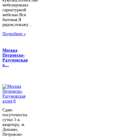
куколка,полностью
мебелирована
гарнитурной
мебелью.Вся
бытовая.Я
рядом,покажу...
Подробнее »
Москва
Петровско-
Разумовская
а…
Сдаю
посуточно/на
сутки 1-к
квартиру, м.
Динамо,
Петровско-