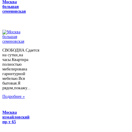
Москва
большая
семеновская
СВОБОДНА.Сдается
на сутки,на
часы.Квартира
полностью
мебелирована
гарнитурной
мебелью.Вся
бытовая.Я
рядом,покажу...
Подробнее »
Москва
измайловский
пр-т 65