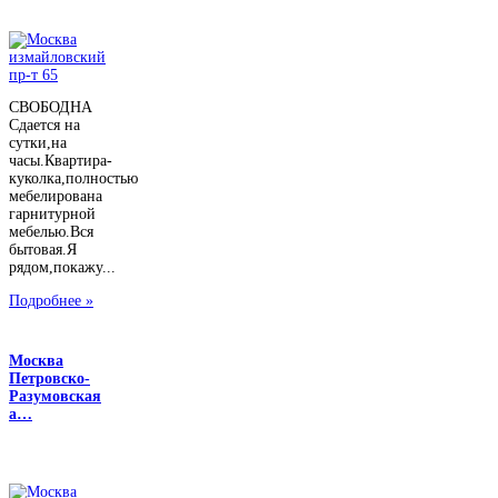
СВОБОДНА
Сдается на
сутки,на
часы.Квартира-
куколка,полностью
мебелирована
гарнитурной
мебелью.Вся
бытовая.Я
рядом,покажу...
Подробнее »
Москва
Петровско-
Разумовская
а…