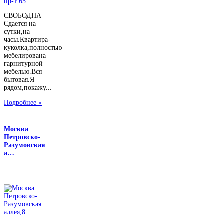
СВОБОДНА
Сдается на
сутки,на
часы.Квартира-
куколка,полностью
мебелирована
гарнитурной
мебелью.Вся
бытовая.Я
рядом,покажу...
Подробнее »
Москва
Петровско-
Разумовская
а…