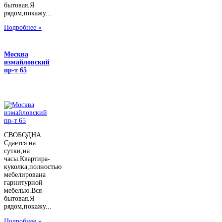
бытовая.Я
рядом,покажу...
Подробнее »
Москва
измайловский
пр-т 65
СВОБОДНА
Сдается на
сутки,на
часы.Квартира-
куколка,полностью
мебелирована
гарнитурной
мебелью.Вся
бытовая.Я
рядом,покажу...
Подробнее »