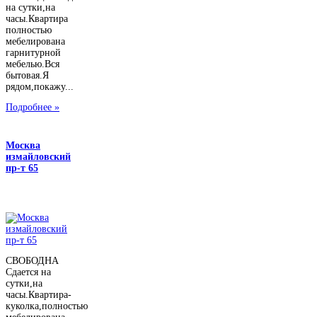
на сутки,на
часы.Квартира
полностью
мебелирована
гарнитурной
мебелью.Вся
бытовая.Я
рядом,покажу...
Подробнее »
Москва
измайловский
пр-т 65
СВОБОДНА
Сдается на
сутки,на
часы.Квартира-
куколка,полностью