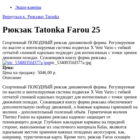
Экшн-камеры
Вернуться к: Рюкзаки Tatonka
Рюкзак Tatonka Farou 25
Спортивный ПОХОДНЫЙ рюкзак динамичной формы. Регулируемая
по высоте и вентилируемая система подвески X Vent Vario с гибкой
сетчатой спинкой идеально подходит для интенсивных с точки зрения
движения походах. Сужающаяся книзу форма рюкзака ...
pic_5340035fd377a.jpg
Цена:
Цена на продажу:
5046,00 р.
Описание
Спортивный ПОХОДНЫЙ рюкзак динамичной формы. Регулируемая
по высоте и вентилируемая система подвески X Vent Vario с гибкой
сетчатой спинкой идеально подходит для интенсивных с точки зрения
движения походах. Сужающаяся книзу форма рюкзака обеспечивает
дополнительную свободу движений, а боковые карманы гармошкой на
молнии - дополнительный полезный объём. Герметичная молния
Thermo Fusion на крышке рюкзака надежно защищает от
поникающего дождя. Глубокие накладные карманы на передней
стороне, выполненные из эластичного материала Kelas, являются
идеальным местом хранения важных походных аксессуаров, как,
например, туристическая карта. Кроме того, рюкзак Farou оснащён