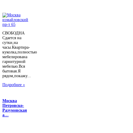
СВОБОДНА
Сдается на
сутки,на
часы.Квартира-
куколка,полностью
мебелирована
гарнитурной
мебелью.Вся
бытовая.Я
рядом,покажу...
Подробнее »
Москва
Петровско-
Разумовская
а…