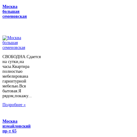
Москва
большая
семеновская
СВОБОДНА.Сдается
на сутки,на
часы.Квартира
полностью
мебелирована
гарнитурной
мебелью.Вся
бытовая.Я
рядом,покажу...
Подробнее »
Москва
измайловский
пр-т 65