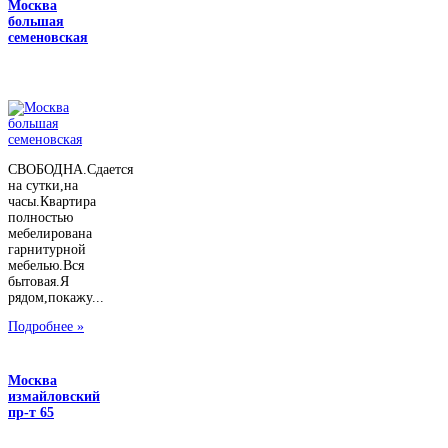
Москва
большая
семеновская
СВОБОДНА.Сдается
на сутки,на
часы.Квартира
полностью
мебелирована
гарнитурной
мебелью.Вся
бытовая.Я
рядом,покажу...
Подробнее »
Москва
измайловский
пр-т 65