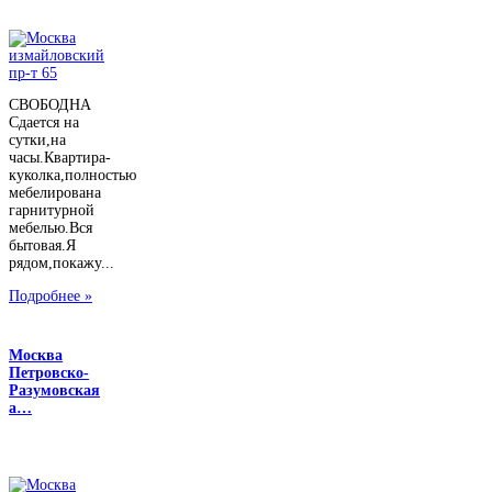
СВОБОДНА
Сдается на
сутки,на
часы.Квартира-
куколка,полностью
мебелирована
гарнитурной
мебелью.Вся
бытовая.Я
рядом,покажу...
Подробнее »
Москва
Петровско-
Разумовская
а…