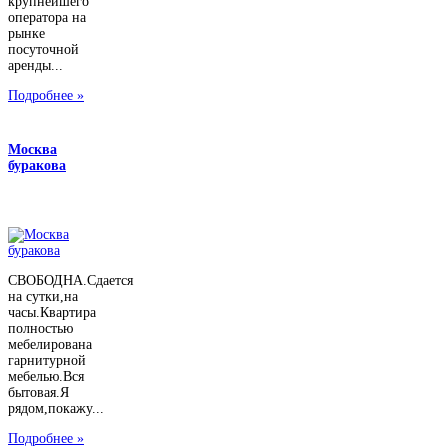
крупнейшего
оператора на
рынке
посуточной
аренды...
Подробнее »
Москва
буракова
СВОБОДНА.Сдается
на сутки,на
часы.Квартира
полностью
мебелирована
гарнитурной
мебелью.Вся
бытовая.Я
рядом,покажу...
Подробнее »