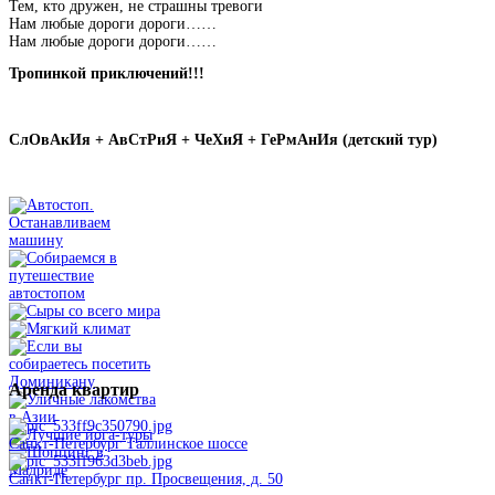
Тем, кто дружен, не страшны тревоги
Нам любые дороги дороги……
Нам любые дороги дороги……
Тропинкой приключений!!!
СлОвАкИя + АвСтРиЯ + ЧеХиЯ + ГеРмАнИя (детский тур)
Аренда
квартир
Санкт-Петербург Таллинское шоссе
Санкт-Петербург пр. Просвещения, д. 50