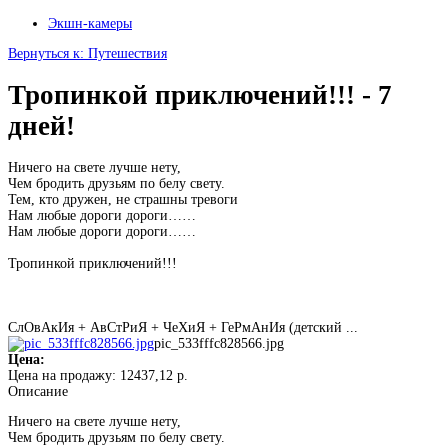
Экшн-камеры
Вернуться к: Путешествия
Тропинкой приключений!!! - 7
дней!
Ничего на свете лучше нету,
Чем бродить друзьям по белу свету.
Тем, кто дружен, не страшны тревоги
Нам любые дороги дороги……
Нам любые дороги дороги……
Тропинкой приключений!!!
СлОвАкИя + АвСтРиЯ + ЧеХиЯ + ГеРмАнИя (детский ...
pic_533fffc828566.jpg
Цена:
Цена на продажу:
12437,12 р.
Описание
Ничего на свете лучше нету,
Чем бродить друзьям по белу свету.