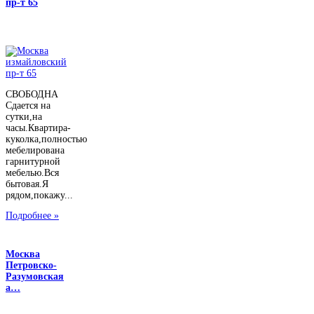
пр-т 65
СВОБОДНА
Сдается на
сутки,на
часы.Квартира-
куколка,полностью
мебелирована
гарнитурной
мебелью.Вся
бытовая.Я
рядом,покажу...
Подробнее »
Москва
Петровско-
Разумовская
а…