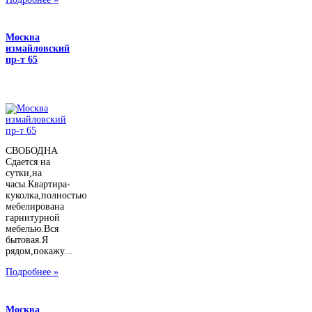
Москва
измайловский
пр-т 65
СВОБОДНА
Сдается на
сутки,на
часы.Квартира-
куколка,полностью
мебелирована
гарнитурной
мебелью.Вся
бытовая.Я
рядом,покажу...
Подробнее »
Москва