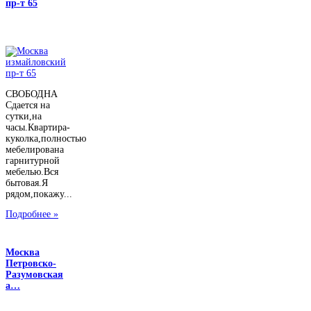
пр-т 65
СВОБОДНА
Сдается на
сутки,на
часы.Квартира-
куколка,полностью
мебелирована
гарнитурной
мебелью.Вся
бытовая.Я
рядом,покажу...
Подробнее »
Москва
Петровско-
Разумовская
а…