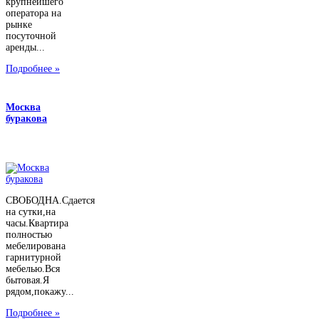
крупнейшего
оператора на
рынке
посуточной
аренды...
Подробнее »
Москва
буракова
СВОБОДНА.Сдается
на сутки,на
часы.Квартира
полностью
мебелирована
гарнитурной
мебелью.Вся
бытовая.Я
рядом,покажу...
Подробнее »