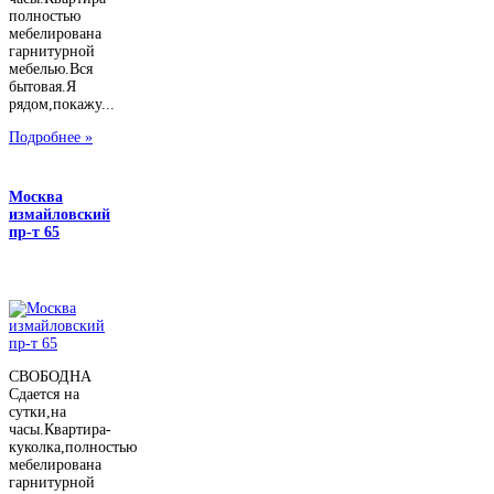
полностью
мебелирована
гарнитурной
мебелью.Вся
бытовая.Я
рядом,покажу...
Подробнее »
Москва
измайловский
пр-т 65
СВОБОДНА
Сдается на
сутки,на
часы.Квартира-
куколка,полностью
мебелирована
гарнитурной