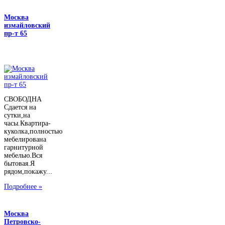
Москва
измайловский
пр-т 65
СВОБОДНА
Сдается на
сутки,на
часы.Квартира-
куколка,полностью
мебелирована
гарнитурной
мебелью.Вся
бытовая.Я
рядом,покажу...
Подробнее »
Москва
Петровско-