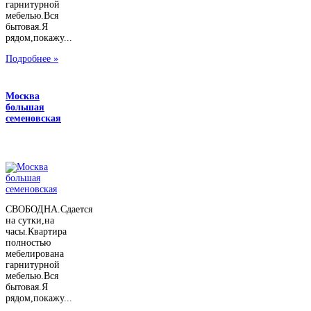
гарнитурной
мебелью.Вся
бытовая.Я
рядом,покажу...
Подробнее »
Москва
большая
семеновская
СВОБОДНА.Сдается
на сутки,на
часы.Квартира
полностью
мебелирована
гарнитурной
мебелью.Вся
бытовая.Я
рядом,покажу...