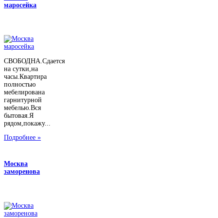
маросейка
СВОБОДНА.Сдается
на сутки,на
часы.Квартира
полностью
мебелирована
гарнитурной
мебелью.Вся
бытовая.Я
рядом,покажу...
Подробнее »
Москва
заморенова