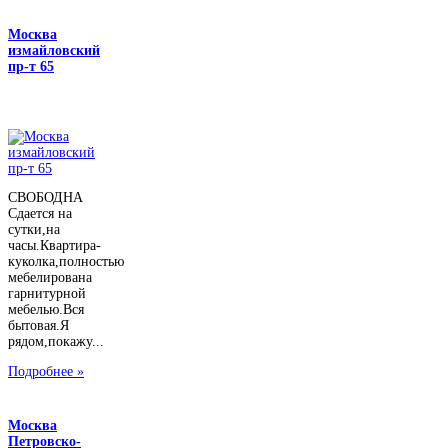
Москва
измайловский
пр-т 65
СВОБОДНА
Сдается на
сутки,на
часы.Квартира-
куколка,полностью
мебелирована
гарнитурной
мебелью.Вся
бытовая.Я
рядом,покажу...
Подробнее »
Москва
Петровско-