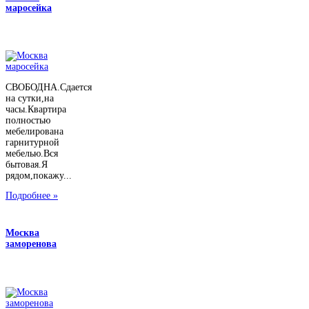
маросейка
СВОБОДНА.Сдается
на сутки,на
часы.Квартира
полностью
мебелирована
гарнитурной
мебелью.Вся
бытовая.Я
рядом,покажу...
Подробнее »
Москва
заморенова