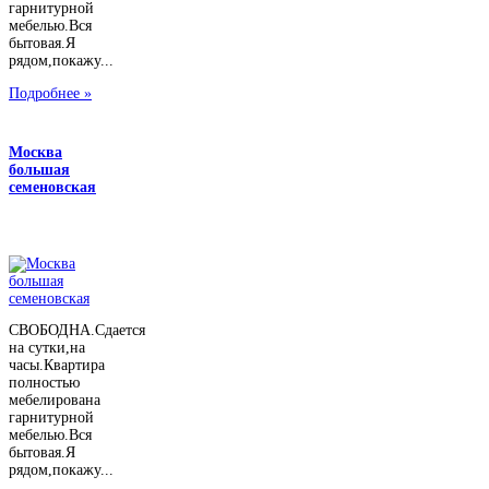
гарнитурной
мебелью.Вся
бытовая.Я
рядом,покажу...
Подробнее »
Москва
большая
семеновская
СВОБОДНА.Сдается
на сутки,на
часы.Квартира
полностью
мебелирована
гарнитурной
мебелью.Вся
бытовая.Я
рядом,покажу...