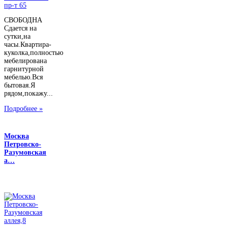
СВОБОДНА
Сдается на
сутки,на
часы.Квартира-
куколка,полностью
мебелирована
гарнитурной
мебелью.Вся
бытовая.Я
рядом,покажу...
Подробнее »
Москва
Петровско-
Разумовская
а…