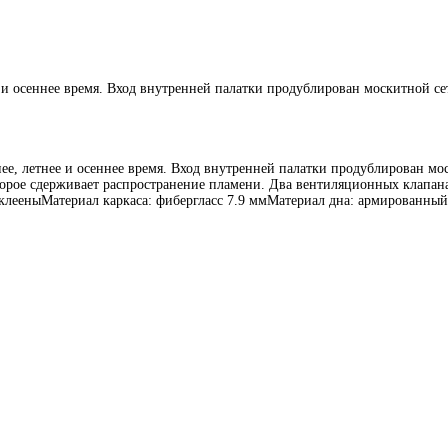
е и осеннее время. Вход внутренней палатки продублирован москитной с
нее, летнее и осеннее время. Вход внутренней палатки продублирован мо
рое сдерживает распространение пламени. Два вентиляционных клапана
клееныМатериал каркаса: фибергласс 7.9 ммМатериал дна: армированны