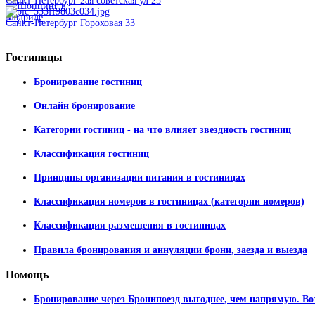
Санкт-Петербург 2ая советская ул 25
Санкт-Петербург Гороховая 33
Гостиницы
Бронирование гостиниц
Онлайн бронирование
Категории гостиниц - на что влияет звездность гостиниц
Классификация гостиниц
Принципы организации питания в гостиницах
Классификация номеров в гостиницах (категории номеров)
Классификация размещения в гостиницах
Правила бронирования и аннуляции брони, заезда и выезда
Помощь
Бронирование через Бронипоезд выгоднее, чем напрямую. Во